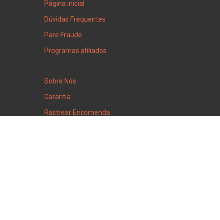
Página inicial
Dúvidas Frequentes
Pare Fraude
Programas afiliados
Sobre Nós
Garantia
Rastrear Encomenda
Tempo no depósito
15
:
07
Depósito está aberto
Thursday
6
August
2026
Huntingdon Valley
Pennsylvania, 19006, USA