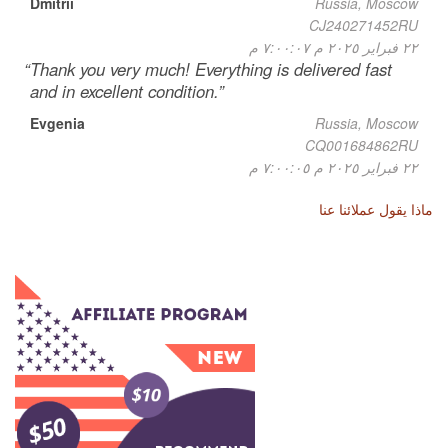
Dmitrii
Russia, Moscow
CJ240271452RU
٢٢ فبراير ٢٠٢٥ م ٧:٠٠:٠٧ م
Thank you very much! Everything is delivered fast
and in excellent condition.
Evgenia
Russia, Moscow
CQ001684862RU
٢٢ فبراير ٢٠٢٥ م ٧:٠٠:٠٥ م
ماذا يقول عملائنا عنا