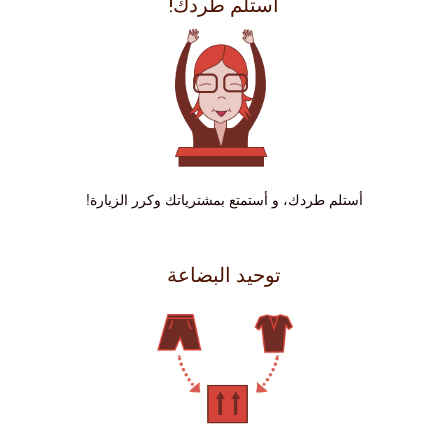
أستلم طردك!
أستلم طردك، و أستمتع بمشترياتك وكرر الزيارة!
توحيد البضاعة