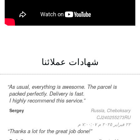
شهادات عملائنا
As usual, everything is awesome. The parcel is
packed perfectly. Delivery is fast.
I highly recommend this service.
Sergey
Russia, Cheboksary
CJ240255273RU
٢٢ فبراير ٢٠٢٥ م ٧:٠٠:٠٧ م
Thanks a lot for the great job done!